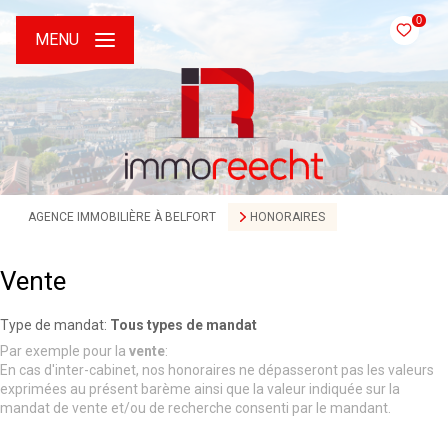
0
MENU
AGENCE IMMOBILIÈRE À BELFORT
HONORAIRES
Vente
Type de mandat:
Tous types de mandat
Par exemple pour la
vente
:
En cas d'inter-cabinet, nos honoraires ne dépasseront pas les valeurs
exprimées au présent barème ainsi que la valeur indiquée sur la
mandat de vente et/ou de recherche consenti par le mandant.