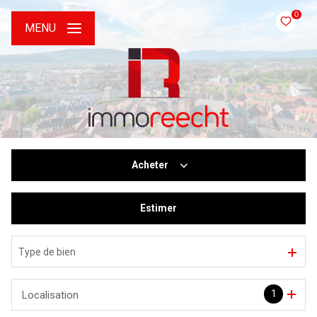
0
MENU
Acheter
Estimer
De l'ancien
De l'immo pro
Type de bien
1
Localisation