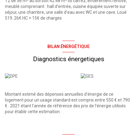
T2 de 56 m² au sol soit 42.48 m² loi carrez, entièrement rénové,
meublé comprenant : hall d'entrée, cuisine équipée ouverte sur
séjour, une chambre, une
salle d'eau avec WC et une cave. Loué
519..26€ HC + 15€ de charges
BILAN ÉNERGÉTIQUE
Diagnostics énergetiques
Montant estimé des dépenses annuelles d'énergie de ce
logement pour un usage standard est compris entre 550 € et 790
€ . 2021 étant l'année de référence des prix de l'énergie utilisés
pour établir cette estimation.