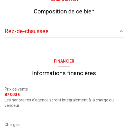
cuisine américaine (équipée)
Composition de ce bien
Chauffage individuel : convecteur (electrique)
Rez-de-chaussée
exposition Ouest
entrée
4.93 m²
4ème étage
salle de bain
4.48 m²
FINANCIER
chambre
11.04 m²
vue rue
Informations financières
salon/sejour
20.34 m²
cave
Prix de vente
87 000 €
interphone
Les honoraires d'agence seront intégralement à la charge du
vendeur
quartier JEAN JAURES
Charges