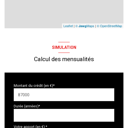
Leaflet
|
©
Maps
|
© OpenStreetMap
Jawg
SIMULATION
Calcul des mensualités
Montant du crédit (en €)*
Durée (années)*
Votre apport (en €) *