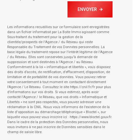
ENVOYER
Les informations recueillies sur ce formulaire sont enregistrées
dans un fichier informatisé par La Boite Immo agissant comme
Sous-traitant du traitement pour la gestion de la
clientèle/prospects de l'Agence / du Réseau qui reste
Responsable du Traitement de vos Données personnelles. La
base légale du traitement repose sur l'intérêt légitime de l'Agence
/ du Réseau. Elles sont conservées jusqu'à demande de
suppression et sont destinées à l'Agence / au Réseau.
Conformément à la loi « informatique et libertés », vous disposez
des droits d’accès, de rectification, d’effacement, d’opposition, de
limitation et de portabilité de vos données. Vous pouvez retirer
votre consentement à tout moment en contactant directement
l’Agence / Le Réseau. Consultez le site
https://cnil.fr/fr
pour plus
d’informations sur vos droits. Si vous estimez, après avoir
contacté l'Agence / le Réseau, que vos droits « Informatique et
Libertés » ne sont pas respectés, vous pouvez adresser une
réclamation à la CNIL. Nous vous informons de l’existence de la
liste d'opposition au démarchage téléphonique « Bloctel », sur
laquelle vous pouvez vous inscrire ici :
https://www.bloctel.gouv.fr
.
Dans le cadre de la protection des Données personnelles, nous
vous invitons à ne pas inscrire de Données sensibles dans le
champ de saisie libre.