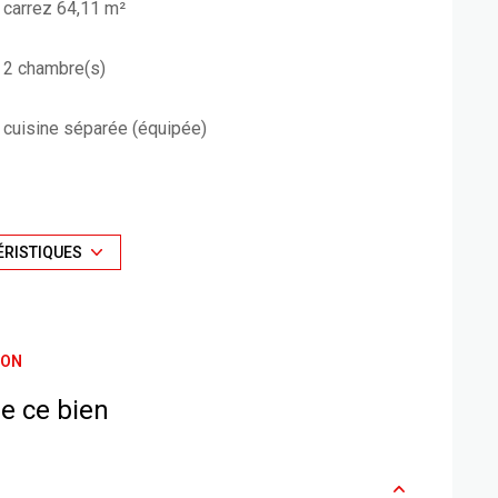
carrez 64,11 m²
2 chambre(s)
cuisine séparée (équipée)
1er étage
vue jardin
ÉRISTIQUES
interphone
ION
e ce bien