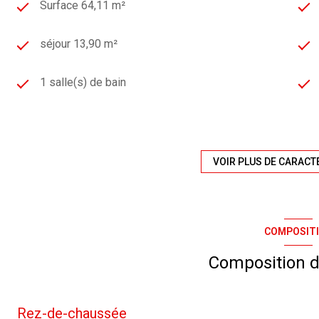
Surface 64,11 m²
séjour 13,90 m²
1 salle(s) de bain
exposition Nord-Sud
2 étage(s)
VOIR PLUS DE CARACT
cave
COMPOSIT
quartier Brasse
Composition d
Rez-de-chaussée