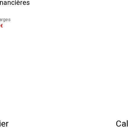
inancières
arges
 €
ier
Cal