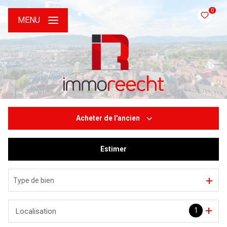
0
MENU
Acheter
de l'ancien
Estimer
De l'ancien
De l'immo pro
Type de bien
1
Localisation