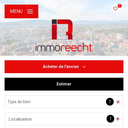
0
MENU
Acheter
de l'ancien
Estimer
De l'ancien
De l'immo pro
Type de bien
1
1
Localisation