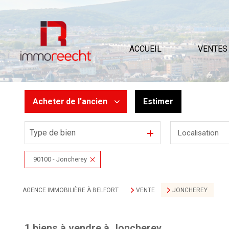
ACCUEIL
VENTES
Acheter
de l'ancien
Estimer
Type de bien
Localisation
De l'ancien
De l'immo pro
90100 - Joncherey
AGENCE IMMOBILIÈRE À BELFORT
VENTE
JONCHEREY
1
biens à vendre à Joncherey