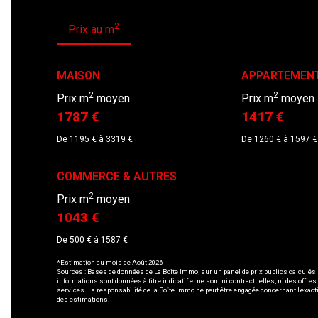
2
Prix au m
MAISON
APPARTEMEN
2
2
Prix m
moyen
Prix m
moyen
1787 €
1417 €
De 1195 € à 3319 €
De 1260 € à 1597 €
COMMERCE & AUTRES
2
Prix m
moyen
1043 €
De 500 € à 1587 €
*Estimation au mois de Août 2026
Sources : Bases de données de La Boîte Immo, sur un panel de prix publics calculés
informations sont données à titre indicatif et ne sont ni contractuelles, ni des offres
services. La responsabilité de la Boîte Immo ne peut être engagée concernant l'exact
des estimations.