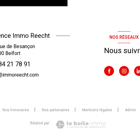
nce Immo Reecht
NOS RÉSEAUX
ue de Besançon
Nous suiv
00
Belfort
84 21 78 91
c@immoreecht.com
Nos honoraires
Nos partenaires
Mentions légales
Admin
Réalisé par :