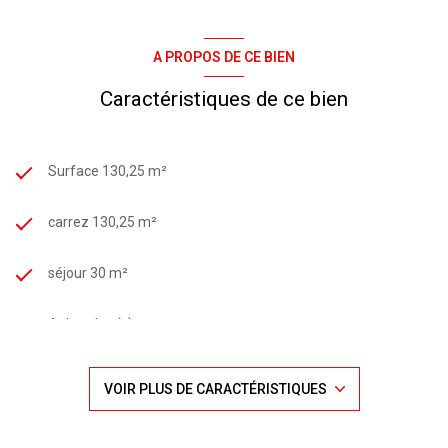
Cette maison conjugue harmonieusement sérénité et qualité
de vie dans un secteur calme et recherché.
A PROPOS DE CE BIEN
Bien rare à découvrir rapidement.
Caractéristiques de ce bien
Surface 130,25 m²
carrez 130,25 m²
séjour 30 m²
4 chambre(s)
1 salle(s) de bain
VOIR PLUS DE CARACTÉRISTIQUES
1 salle(s) d'eau