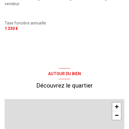
entrée
11.60 m²
vendeur
cellier
1.87 m²
Taxe foncière annuelle
1 330 €
AUTOUR DU BIEN
Découvrez le quartier
+
−