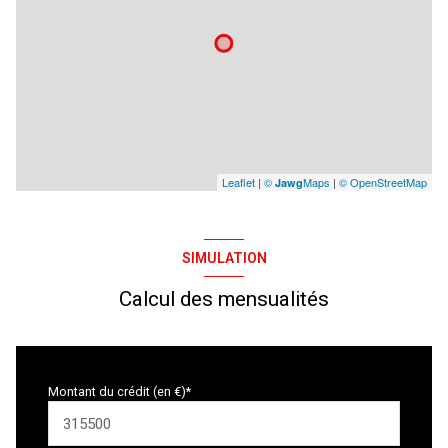
Leaflet
|
©
Maps
|
© OpenStreetMap
Jawg
SIMULATION
Calcul des mensualités
Montant du crédit (en €)*