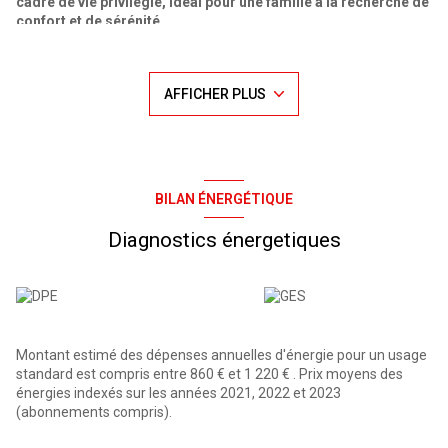
cadre de vie privilégié, idéal pour une famille à la recherche de
confort et de sérénité.
D’une superficie d’environ 130 m² habitables, elle se compose :
-
Au rez-de-chaussée : un vaste hall d’entrée, une cuisine
AFFICHER PLUS
équipée ouverte sur un double séjour lumineux avec poêle à
bois accès terrasse orienté SUD-OUEST, deux chambres, une
salle de bains, WC indépendant, un cellier,
-
Au premier étage : un bureau en mezzanine, deux chambres,
une salle d’eau avec WC,
-
Au sous-sol : un garage double avec porte motorisée, un
BILAN ÉNERGÉTIQUE
espace buanderie, une cave
Le tout édifié sur un terrain arboré d’environ 9 ares 67
Diagnostics énergetiques
centiares, la propriété bénéficie d’un environnement
verdoyant, une piscine creusée équipée d’un système de
chauffe
Vous bénéficierez également :
Montant estimé des dépenses annuelles d'énergie pour un usage
-
De panneaux solaires permettant la revente d’électricité
standard est compris entre 860 € et 1 220 € . Prix moyens des
-
D’une pompe à chaleur assurant un confort optimal et une
énergies indexés sur les années 2021, 2022 et 2023
meilleure performance énergétique, chauffage au sol au-rez-
(abonnements compris).
de-chaussée et à l’étage convecteur
-
De volets électriques